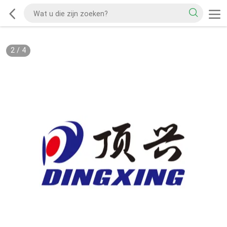
2
/
4