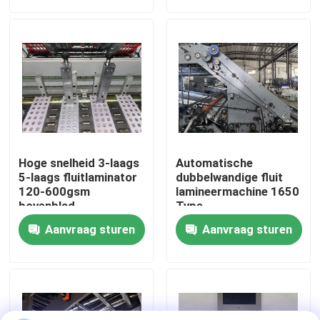
fabriekstour
Kwaliteitscontrole
Neem contact met ons op
Hoge snelheid 3-laags
Automatische
Nieuws
5-laags fluitlaminator
dubbelwandige fluit
120-600gsm
lamineermachine 1650
bovenblad
Type
Gevallen
Aanvraag sturen
Aanvraag sturen
Vraag een offerte
De Machine van de fluitlamineerder