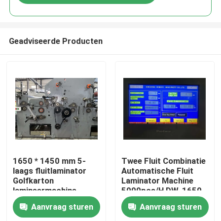
Geadviseerde Producten
Huis
1650 * 1450 mm 5-
Twee Fluit Combinatie
laags fluitlaminator
Automatische Fluit
Golfkarton
Laminator Machine
Producten
lamineermachine
5000pcs/H DW-1650
Aanvraag sturen
Aanvraag sturen
Over ons