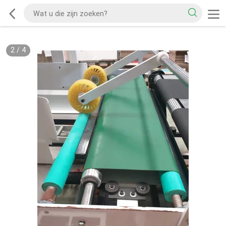
2
/
4