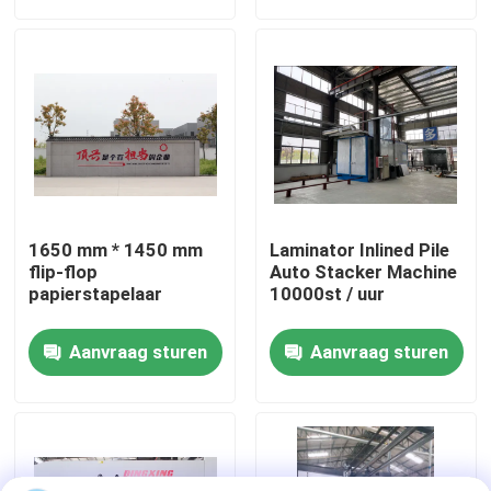
fabriekstour
Kwaliteitscontrole
Neem contact met ons op
1650 mm * 1450 mm
Laminator Inlined Pile
Nieuws
flip-flop
Auto Stacker Machine
papierstapelaar
10000st / uur
Gevallen
Aanvraag sturen
Aanvraag sturen
Vraag een offerte
De Machine van de fluitlamineerder