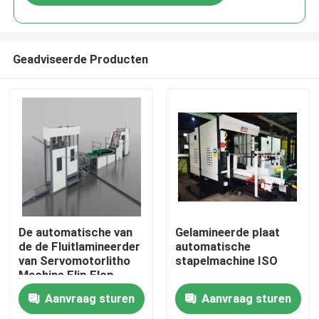
Geadviseerde Producten
Huis
De automatische van
Gelamineerde plaat
de de Fluitlamineerder
automatische
van Servomotorlitho
stapelmachine ISO
Producten
Machine Flip Flop
Stacker
Aanvraag sturen
Aanvraag sturen
Over ons