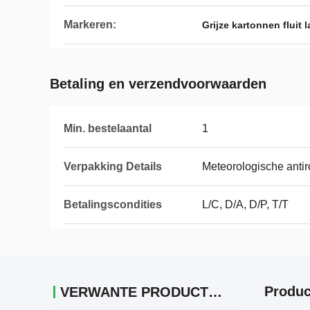
Markeren:
Grijze kartonnen fluit
Betaling en verzendvoorwaarden
Min. bestelaantal
1
Verpakking Details
Meteorologische antir
Betalingscondities
L/C, D/A, D/P, T/T
Produc
VERWANTE PRODUCTEN