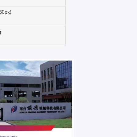
30pk)
g