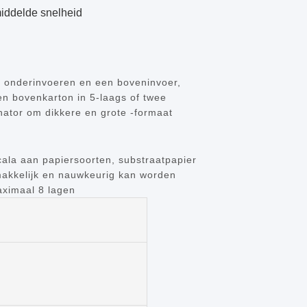
iddelde snelheid
ee onderinvoeren en een boveninvoer,
en bovenkarton in 5-laags of twee
inator om dikkere en grote -formaat
cala aan papiersoorten, substraatpapier
gemakkelijk en nauwkeurig kan worden
aximaal 8 lagen