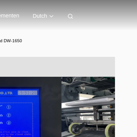
ementen
Dutch
eid DW-1650