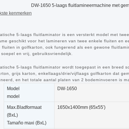
DW-1650 5-laags fluitlamineermachine met gem
jkste kenmerken
tische 5-laags fluitlaminator is een versterkt model met tw
me geschikt voor het lamineren van twee enkele fluiten en e
 fluiten in golfkarton, ook fungerend als een gewone fluitlam
 soepel en vrij, gebruiksvriendelijk.
tische 5-laags fluitlaminator wordt toegepast in een breed s
rton, grijs karton, enkellaags/drie/vijflaags golfkarton dat 
neerd, en het totale aantal platen van 2 bodeminvoeren is m
Model
DW-1650
model
Max.Bladformaat
1650x1400mm (65x55')
(BxL)
Tamaño maxi (BxL)