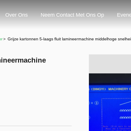
Over Ons
Neem Contact Met Ons Op
Even
er
>
Grijze kartonnen 5-laags fluit lamineermachine middelhoge snelh
amineermachine