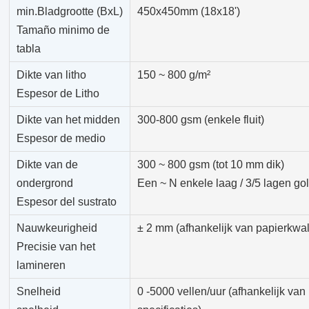
min.Bladgrootte (BxL)
450x450mm (18x18')
Tamaño minimo de
tabla
Dikte van litho
150 ~ 800 g/m²
Espesor de Litho
Dikte van het midden
300-800 gsm (enkele fluit)
Espesor de medio
Dikte van de
300 ~ 800 gsm (tot 10 mm dik)
ondergrond
Een ~ N enkele laag / 3/5 lagen golf
Espesor del sustrato
Nauwkeurigheid
± 2 mm (afhankelijk van papierkwalit
Precisie van het
lamineren
Snelheid
0 -5000 vellen/uur (afhankelijk van 