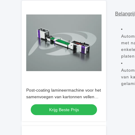
Belangri
Automa
met na
enkele
platen
Automa
van ka
gelami
Post-coating lamineermachine voor het
samenvoegen van kartonnen vellen
Automatische flute laminator verhoogt
Krijg Beste Prijs
de productiesnelheid en
nauwkeurigheid