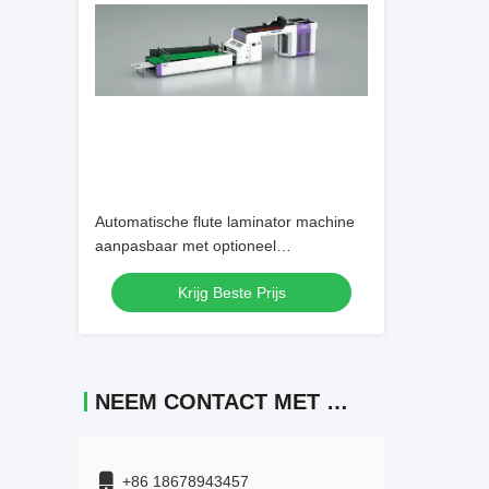
Automatische flute laminator machine
aanpasbaar met optioneel
afstandsbedieningssysteem Perfect
Krijg Beste Prijs
voor geautomatiseerde
verpakkingsprocessen
NEEM CONTACT MET ONS OP
+86 18678943457