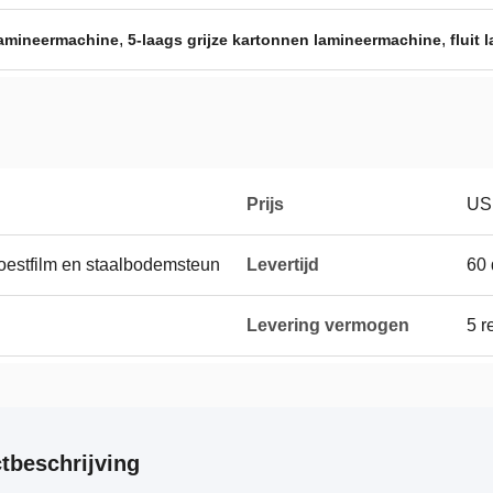
,
,
 lamineermachine
5-laags grijze kartonnen lamineermachine
fluit
Prijs
US
oestfilm en staalbodemsteun
Levertijd
60
Levering vermogen
5 
tbeschrijving