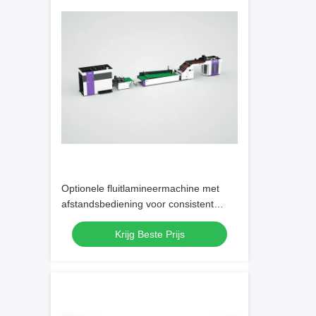
Optionele fluitlamineermachine met
afstandsbediening voor consistent
lamineren, formaat 8800 x 2350 x 1700
Krijg Beste Prijs
mm