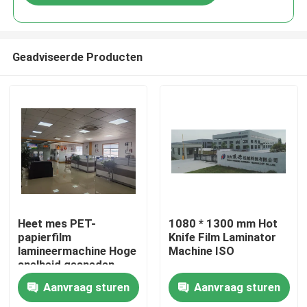
Geadviseerde Producten
Huis
Heet mes PET-
1080 * 1300 mm Hot
papierfilm
Knife Film Laminator
lamineermachine Hoge
Machine ISO
Producten
snelheid gesneden
Aanvraag sturen
Aanvraag sturen
Over ons