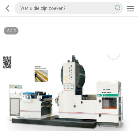
2
/
4