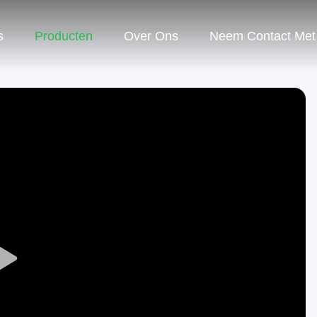
s
Producten
Over Ons
Neem Contact Met
Play
Video