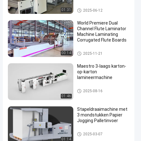
High Speed ​​Fluit Laminator
01:31
2025-06-12
World Premiere Dual
Channel Flute Laminator
Machine Laminating
Corrugated Flute Boards
en
De Machine van de fluitlamine
00:14
2025-11-21
erder
Maestro 3-laags karton-
op-karton
lamineermachine
Kartonlamineerder
2025-08-16
01:46
Stapeldraaimachine met
3 mondstukken Papier
Jogging Palletinvoer
Stapel Turner Machine
2025-03-07
01:14