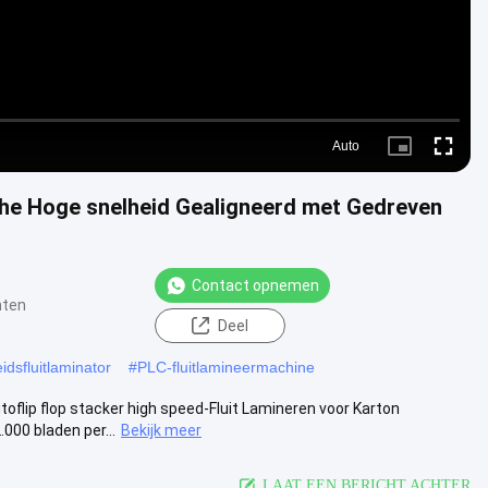
Auto
Picture-
Fullscre
in-
Picture
che Hoge snelheid Gealigneerd met Gedreven
Contact opnemen
hten
Deel
dsfluitlaminator
#
PLC-fluitlamineermachine
oflip flop stacker high speed-Fluit Lamineren voor Karton
00 bladen per...
Bekijk meer
LAAT EEN BERICHT ACHTER