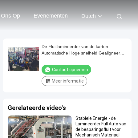
 Ons Op
Evenementen
Dutch
De Fluitlamineerder van de karton
Automatische Hoge snelheid Gealigneerd
met Gedreven Elektrisch
Contact opnemen
Meer informatie
Gerelateerde video's
Stabiele Energie - de
Lamineerder Full Auto van
de besparingsfluit voor
Mechanisch Materiaal