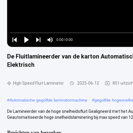
Loaded
:
0%
0:00
/
0:00
Play
Play
Play
Mute
Current
Duration
next
next
De Fluitlamineerder van de karton Automatis
Time
Elektrisch
High Speed ​​Fluit Laminator
2025-06-12
851 uitzic
#
Automatische gegolfde laminatormachine
#
gegolfde hogesnelhei
De Lamineerder van de hoge snelheidsfluit Gealigneerd met het Aut
Geautomatiseerde hoge snelheidslaminering bij max.speed van 12.0
Berichten van bezoeker