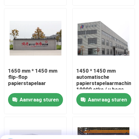
fabriekstour
Kwaliteitscontrole
Neem contact met ons op
1650 mm * 1450 mm
1450 * 1450 mm
Nieuws
flip-flop
automatische
papierstapelaar
papierstapelaarmachine
10000 stks / u hoge
snelheid
Gevallen
Aanvraag sturen
Aanvraag sturen
Vraag een offerte
De Machine van de fluitlamineerder